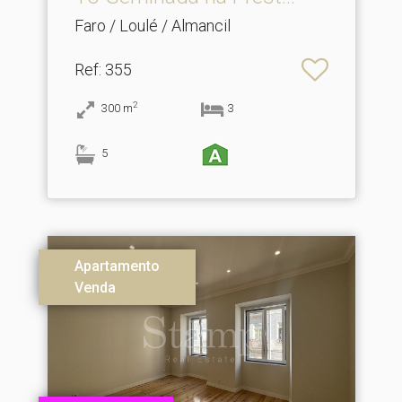
Faro / Loulé / Almancil
Ref
: 355
2
300
m
3
5
Apartamento
Venda