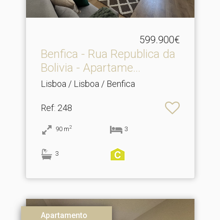
599.900€
Benfica - Rua Republica da
Bolivia - Apartame.​..
Lisboa / Lisboa / Benfica
Ref
: 248
2
90
m
3
3
Apartamento