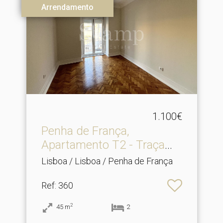
Arrendamento
1.100€
Penha de França,
Apartamento T2 - Traça
antig.​..
Lisboa / Lisboa / Penha de França
Ref
: 360
2
45
m
2