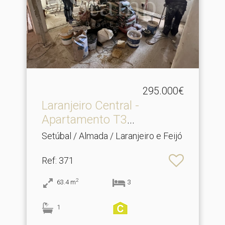
295.000€
Laranjeiro Central -
Apartamento T3
Totalment.​..
Setúbal / Almada / Laranjeiro e Feijó
Ref
: 371
2
63.4
m
3
1