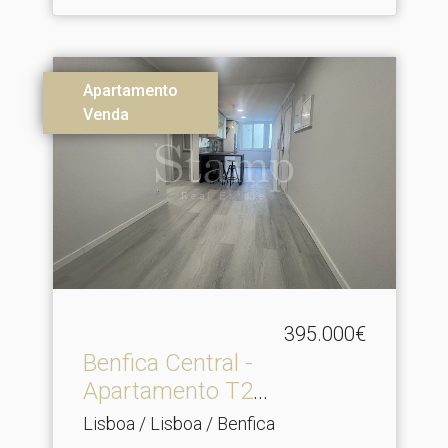
Apartamento
Venda
395.000€
Benfica Central -
Apartamento T2
Totalmente R.​..
Lisboa / Lisboa / Benfica