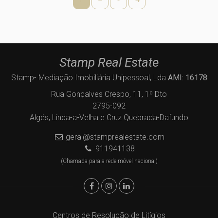
Stamp Real Estate
Stamp- Mediação Imobiliária Unipessoal, Lda
AMI: 16178
Rua Gonçalves Crespo, 11, 1º Dto
2795-092
Algés, Linda-a-Velha e Cruz Quebrada-Dafundo
geral@stamprealestate.com
911941138
(Chamada para a rede móvel nacional)
Centros de Resolução de Litígios