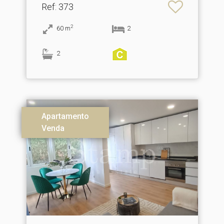
Ref
: 373
2
60
m
2
2
Apartamento
Venda