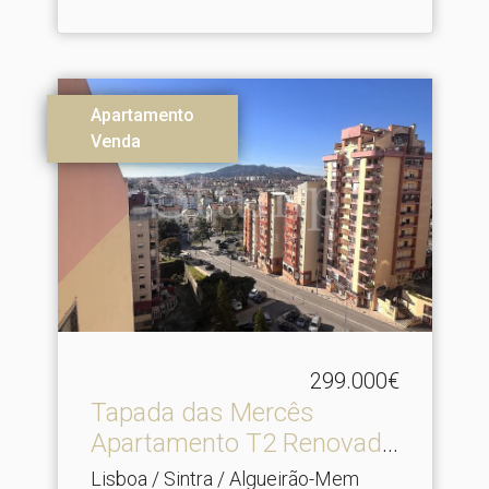
Apartamento
Venda
299.000€
Tapada das Mercês
Apartamento T2 Renovado
Vis.​..
Lisboa / Sintra / Algueirão-Mem