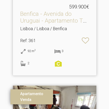
599.900€
Benfica - Avenida do
Uruguai - Apartamento T3.​
..
Lisboa / Lisboa / Benfica
Ref
: 361
2
92
m
3
2
Apartamento
Venda