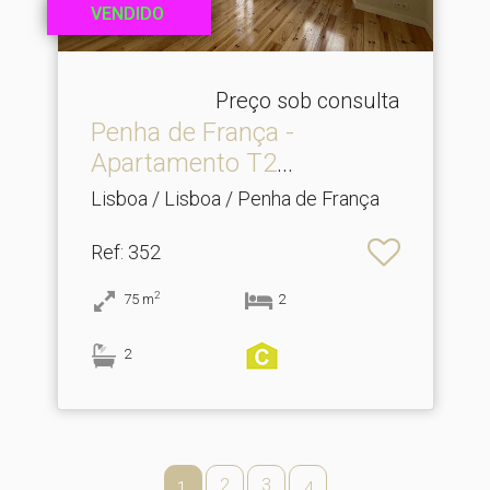
VENDIDO
Preço sob consulta
Penha de França -
Apartamento T2
Totalmente R.​..
Lisboa / Lisboa / Penha de França
Ref
: 352
2
75
m
2
2
2
3
1
4