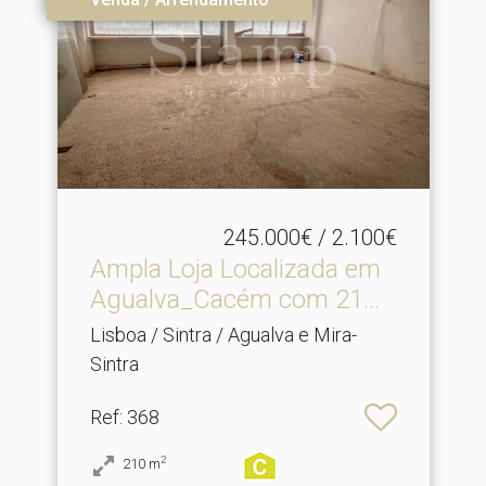
245.000€ / 2.100€
Ampla Loja Localizada em
Agualva_Cacém com 21.​..
Lisboa / Sintra / Agualva e Mira-
Sintra
Ref
: 368
2
210
m