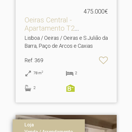
475.000€
Oeiras Central -
Apartamento T2
Totalmente Re.​..
Lisboa / Oeiras / Oeiras e S.Julião da
Barra, Paço de Arcos e Caxias
Ref
: 369
2
78
m
2
2
Loja
Venda / Arrendamento