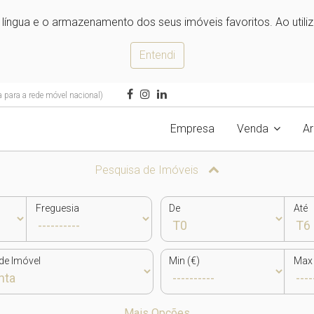
e língua e o armazenamento dos seus imóveis favoritos. Ao utili
Entendi
para a rede móvel nacional)
Empresa
Venda
A
Pesquisa de Imóveis
Freguesia
De
Até
de Imóvel
Min (€)
Max 
Mais Opções