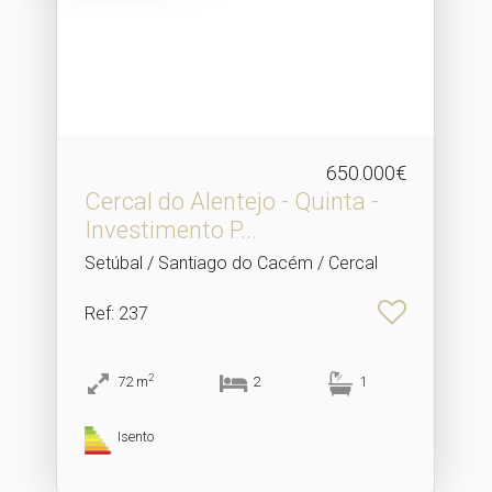
650.000€
Cercal do Alentejo - Quinta -
Investimento P.​..
Setúbal / Santiago do Cacém / Cercal
Ref
: 237
2
72
m
2
1
Isento