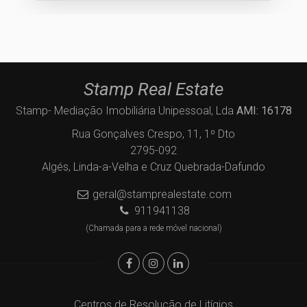
Stamp Real Estate
Stamp- Mediação Imobiliária Unipessoal, Lda
AMI: 16178
Rua Gonçalves Crespo, 11, 1º Dto
2795-092
Algés, Linda-a-Velha e Cruz Quebrada-Dafundo
geral@stamprealestate.com
911941138
(Chamada para a rede móvel nacional)
Centros de Resolução de Litígios