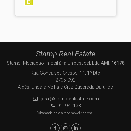
Stamp Real Estate
Stamp- Mediação Imobiliária Unipessoal, Lda
AMI: 16178
Rua Gonçalves Crespo, 11, 1º Dto
2795-092
Algés, Linda-a-Velha e Cruz Quebrada-Dafundo
geral@stamprealestate.com
911941138
(Chamada para a rede móvel nacional)