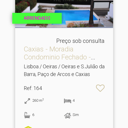
ARRENDADO
Preço sob consulta
Caxias - Moradia
Condominio Fechado -
Vista R.​..
Lisboa / Oeiras / Oeiras e S.Julião da
Barra, Paço de Arcos e Caxias
Ref
: 164
2
260
m
4
6
Sim