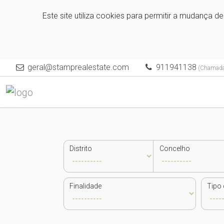
Este site utiliza cookies para permitir a mudança d
geral@stamprealestate.com
911941138
(Chamada 
Distrito
Concelho
Finalidade
Tipo 