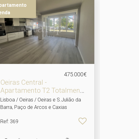
partamento
enda
475.000€
Oeiras Central -
Apartamento T2 Totalmente
Re.​..
Lisboa / Oeiras / Oeiras e S.Julião da
Barra, Paço de Arcos e Caxias
Ref
: 369