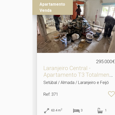
Apartamento
Venda
295.000€
Laranjeiro Central -
Apartamento T3 Totalment.​
..
Setúbal / Almada / Laranjeiro e Feijó
Ref
: 371
2
63.4
m
3
1