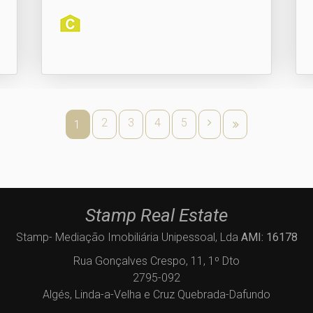
2
3
4
5
1
Stamp Real Estate
Stamp- Mediação Imobiliária Unipessoal, Lda
AMI: 16178
Rua Gonçalves Crespo, 11, 1º Dto
2795-092
Algés, Linda-a-Velha e Cruz Quebrada-Dafundo