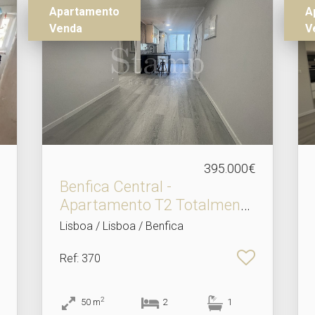
Apartamento
A
Venda
V
395.000€
Benfica Central -
Apartamento T2 Totalmente
R.​..
Lisboa / Lisboa / Benfica
Ref
: 370
2
50
m
2
1