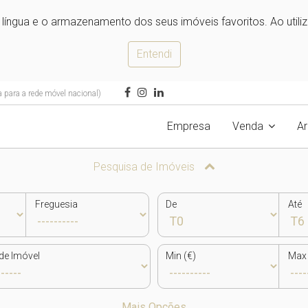
e língua e o armazenamento dos seus imóveis favoritos. Ao utili
Entendi
para a rede móvel nacional)
Empresa
Venda
A
Pesquisa de Imóveis
Freguesia
De
Até
de Imóvel
Min (€)
Max 
Mais Opções