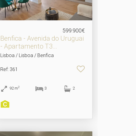
599.900€
Benfica - Avenida do Uruguai
- Apartamento T3.​..
Lisboa / Lisboa / Benfica
Ref
: 361
2
92
m
3
2