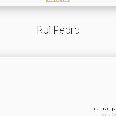
Rui Pedro
o
(Chamada par
ruipedro@