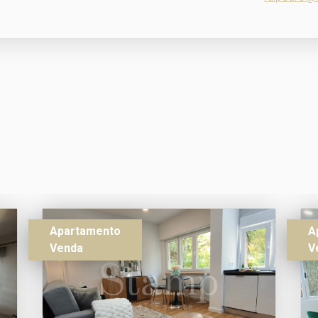
Apartamento
A
Venda
V