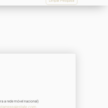
Limpar Pesquisa
911941138
a a rede móvel nacional)
stamprealestate.com