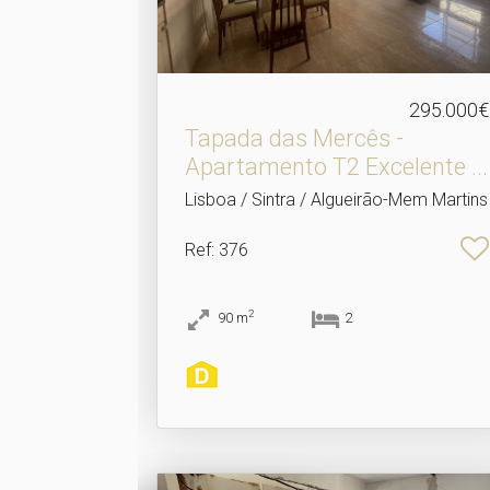
295.000€
Tapada das Mercês -
Apartamento T2 Excelente .​..
Lisboa / Sintra / Algueirão-Mem Martins
Ref
: 376
2
90
m
2