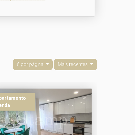
6 por página
Mais recentes
partamento
enda