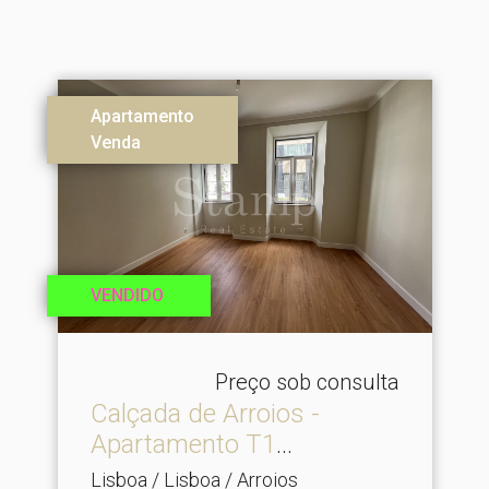
Apartamento
Venda
VENDIDO
Preço sob consulta
Calçada de Arroios -
Apartamento T1
Remodelad.​..
Lisboa / Lisboa / Arroios