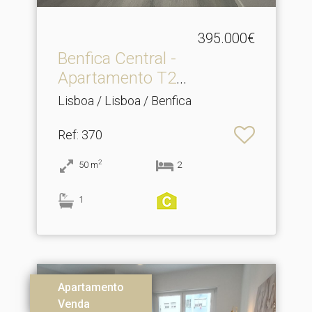
395.000€
Benfica Central -
Apartamento T2
Totalmente R.​..
Lisboa / Lisboa / Benfica
Ref
: 370
2
50
m
2
1
Apartamento
Venda