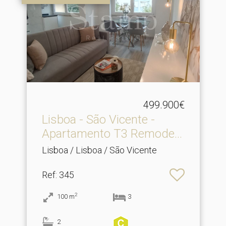
499.900€
Lisboa - São Vicente -
Apartamento T3 Remode.​..
Lisboa / Lisboa / São Vicente
Ref
: 345
2
100
m
3
2