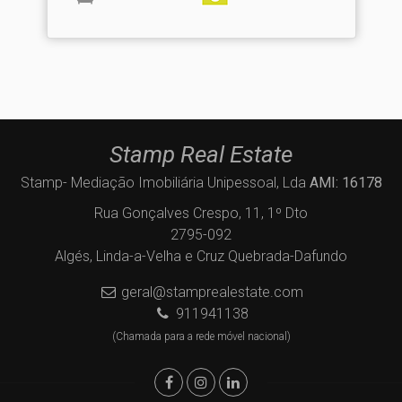
Stamp Real Estate
Stamp- Mediação Imobiliária Unipessoal, Lda
AMI: 16178
Rua Gonçalves Crespo, 11, 1º Dto
2795-092
Algés, Linda-a-Velha e Cruz Quebrada-Dafundo
geral@stamprealestate.com
911941138
(Chamada para a rede móvel nacional)