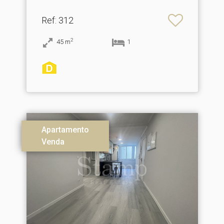
Ref
: 312
2
45
m
1
Apartamento
Venda